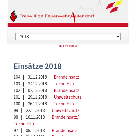
Navigation
überspringen
NAVIGATION
IMPRESSUM
ÜBERSPRINGEN
Einsätze 2018
104 |
31.12.2018
Brandeinsatz
103 |
24.12.2018
Techn.Hilfe
102 |
02.12.2018
Brandeinsatz
101 |
29.11.2018
Umweltschutz
100 |
26.11.2018
Techn.Hilfe
99 |
22.11.2018
Umweltschutz
98 |
16.11.2018
Brandeinsatz/
Techn.Hilfe
97 |
08.11.2018
Brandeinsatz