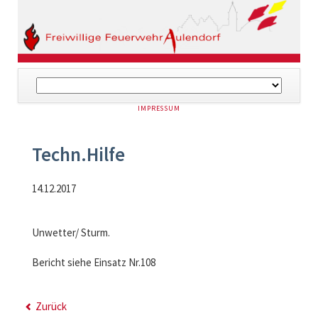
Navigation
überspringen
NAVIGATION
IMPRESSUM
ÜBERSPRINGEN
Techn.Hilfe
14.12.2017
Unwetter/ Sturm.
Bericht siehe Einsatz Nr.108
Zurück